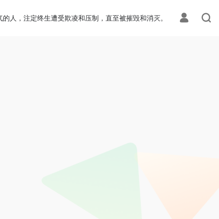
气的人，注定终生遭受欺凌和压制，直至被摧毁和消灭。