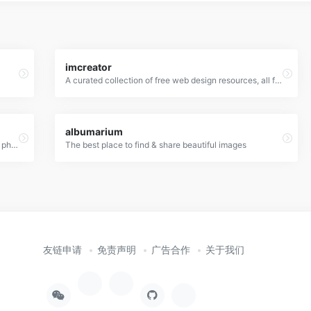
imcreator
A curated collection of free web design resources, all for commercial use.
albumarium
65,084 high quality do-what-ever-you-want stock photos
The best place to find & share beautiful images
友链申请
免责声明
广告合作
关于我们